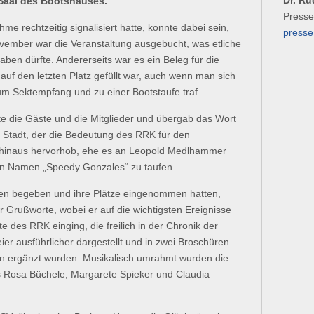
Dr. Ru
 Saal des Bootshauses.
Presse
e rechtzeitig signalisiert hatte, konnte dabei sein,
press
ember war die Veranstaltung ausgebucht, was etliche
aben dürfte. Andererseits war es ein Beleg für die
auf den letzten Platz gefüllt war, auch wenn man sich
m Sektempfang und zu einer Bootstaufe traf.
 die Gäste und die Mitglieder und übergab das Wort
r Stadt, der die Bedeutung des RRK für den
 hinaus hervorhob, ehe es an Leopold Medlhammer
en Namen „Speedy Gonzales“ zu taufen.
n begeben und ihre Plätze eingenommen hatten,
Grußworte, wobei er auf die wichtigsten Ereignisse
 des RRK einging, die freilich in der Chronik der
er ausführlicher dargestellt und in zwei Broschüren
n ergänzt wurden. Musikalisch umrahmt wurden die
s Rosa Büchele, Margarete Spieker und Claudia