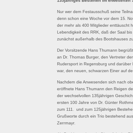
135jähriges Bestehen im erweiterten
Nur wer dem Festausschuß seine Teilnahm
denn schon eine Woche vor dem 15. Nov
der mehr als 400 Mitglieder enttäuscht h
Lebendigkeit des RRK, daß der Saal bis 
zunächst außerhalb des Bootshauses zu
Der Vorsitzende Hans Thumann begrüßte
an Dr. Thomas Burger, den Vertreter de
Rudersport in Regensburg und darüber
war, den neuen, schwarzen Einer auf d
Nachdem die Anwesenden sich nach obe
eröffnete Hans Thumann den Reigen der 
der wechselvollen 135jährigen Geschichte
ersten 100 Jahre von Dr. Günter Rothmei
zum 111. und zum 125jährigen Bestehe
Grußworte durch ein Trio bestehend au
Zerrmayr.