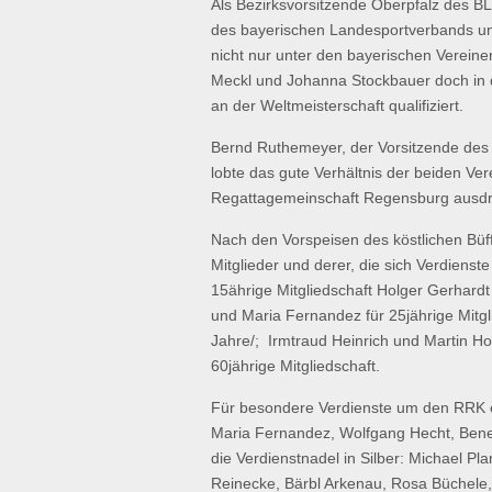
Als Bezirksvorsitzende Oberpfalz des 
des bayerischen Landesportverbands un
nicht nur unter den bayerischen Verein
Meckl und Johanna Stockbauer doch in 
an der Weltmeisterschaft qualifiziert.
Bernd Ruthemeyer, der Vorsitzende des
lobte das gute Verhältnis der beiden Ve
Regattagemeinschaft Regensburg ausdr
Nach den Vorspeisen des köstlichen Büff
Mitglieder und derer, die sich Verdiens
15ährige Mitgliedschaft Holger Gerhard
und Maria Fernandez für 25jährige Mitgl
Jahre/; Irmtraud Heinrich und Martin H
60jährige Mitgliedschaft.
Für besondere Verdienste um den RRK er
Maria Fernandez, Wolfgang Hecht, Benedi
die Verdienstnadel in Silber: Michael P
Reinecke, Bärbl Arkenau, Rosa Büchele, 