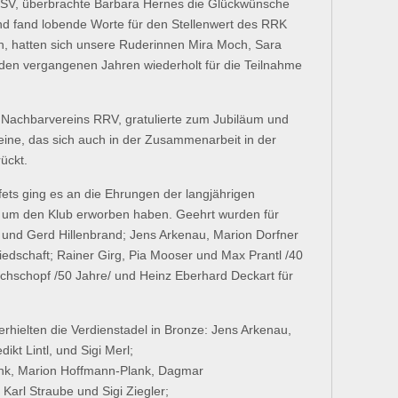
BLSV, überbrachte Barbara Hernes die Glückwünsche
d fand lobende Worte für den Stellenwert des RRK
en, hatten sich unsere Ruderinnen Mira Moch, Sara
den vergangenen Jahren wiederholt für die Teilnahme
 Nachbarvereins RRV, gratulierte zum Jubiläum und
reine, das sich auch in der Zusammenarbeit in der
ückt.
ets ging es an die Ehrungen der langjährigen
te um den Klub erworben haben. Geehrt wurden für
t und Gerd Hillenbrand; Jens Arkenau, Marion Dorfner
iedschaft; Rainer Girg, Pia Mooser und Max Prantl /40
ochschopf /50 Jahre/ und Heinz Eberhard Deckart für
hielten die Verdienstadel in Bronze: Jens Arkenau,
kt Lintl, und Sigi Merl;
lank, Marion Hoffmann-Plank, Dagmar
Karl Straube und Sigi Ziegler;