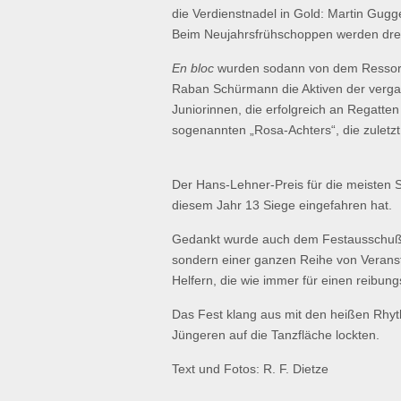
die Verdienstnadel in Gold: Martin Gug
Beim Neujahrsfrühschoppen werden drei
En bloc
wurden sodann von dem Ressortl
Raban Schürmann die Aktiven der vergan
Juniorinnen, die erfolgreich an Regatte
sogenannten „Rosa-Achters“, die zuletzt
Der Hans-Lehner-Preis für die meisten Si
diesem Jahr 13 Siege eingefahren hat.
Gedankt wurde auch dem Festausschuß, 
sondern einer ganzen Reihe von Veransta
Helfern, die wie immer für einen reibung
Das Fest klang aus mit den heißen Rh
Jüngeren auf die Tanzfläche lockten.
Text und Fotos: R. F. Dietze