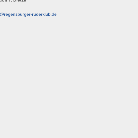
dolf F. Dietze
e@
regensburger-ruderklub.de